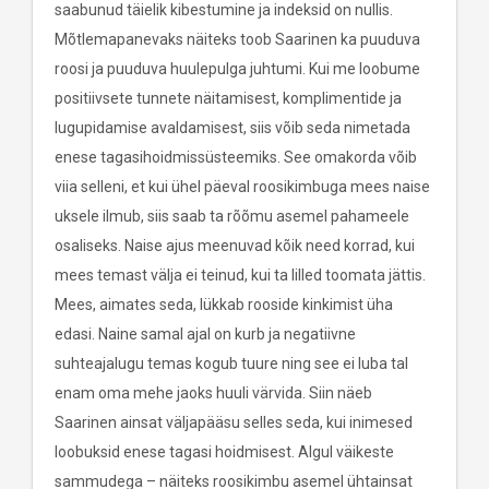
saabunud täielik kibestumine ja indeksid on nullis.
Mõtlemapanevaks näiteks toob Saarinen ka puuduva
roosi ja puuduva huulepulga juhtumi. Kui me loobume
positiivsete tunnete näitamisest, komplimentide ja
lugupidamise avaldamisest, siis võib seda nimetada
enese tagasihoidmissüsteemiks. See omakorda võib
viia selleni, et kui ühel päeval roosikimbuga mees naise
uksele ilmub, siis saab ta rõõmu asemel pahameele
osaliseks. Naise ajus meenuvad kõik need korrad, kui
mees temast välja ei teinud, kui ta lilled toomata jättis.
Mees, aimates seda, lükkab rooside kinkimist üha
edasi. Naine samal ajal on kurb ja negatiivne
suhteajalugu temas kogub tuure ning see ei luba tal
enam oma mehe jaoks huuli värvida. Siin näeb
Saarinen ainsat väljapääsu selles seda, kui inimesed
loobuksid enese tagasi hoidmisest. Algul väikeste
sammudega – näiteks roosikimbu asemel ühtainsat