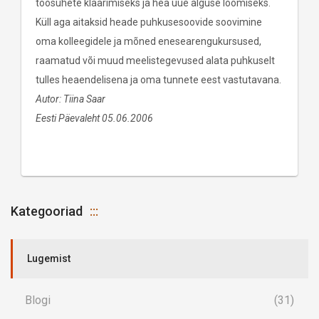
töösuhete klaarimiseks ja hea uue alguse loomiseks.
Küll aga aitaksid heade puhkusesoovide soovimine
oma kolleegidele ja mõned enesearengukursused,
raamatud või muud meelistegevused alata puhkuselt
tulles heaendelisena ja oma tunnete eest vastutavana.
Autor: Tiina Saar
Eesti Päevaleht 05.06.2006
Kategooriad
Lugemist
Blogi
(31)