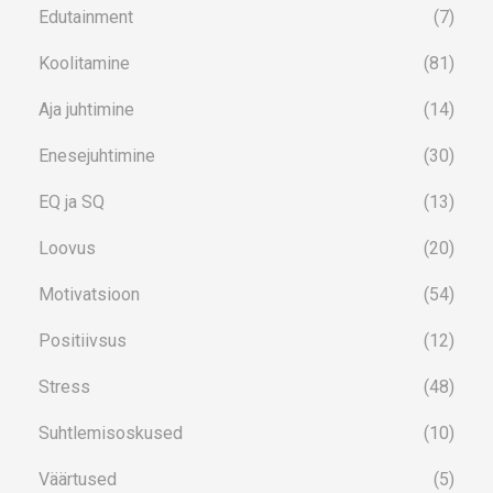
Edutainment
(7)
Koolitamine
(81)
Aja juhtimine
(14)
Enesejuhtimine
(30)
EQ ja SQ
(13)
Loovus
(20)
Motivatsioon
(54)
Positiivsus
(12)
Stress
(48)
Suhtlemisoskused
(10)
Väärtused
(5)