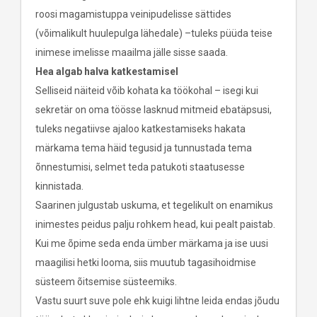
roosi magamistuppa veinipudelisse sättides
(võimalikult huulepulga lähedale) –tuleks püüda teise
inimese imelisse maailma jälle sisse saada.
Hea algab halva katkestamisel
Selliseid näiteid võib kohata ka töökohal – isegi kui
sekretär on oma töösse lasknud mitmeid ebatäpsusi,
tuleks negatiivse ajaloo katkestamiseks hakata
märkama tema häid tegusid ja tunnustada tema
õnnestumisi, selmet teda patukoti staatusesse
kinnistada.
Saarinen julgustab uskuma, et tegelikult on enamikus
inimestes peidus palju rohkem head, kui pealt paistab.
Kui me õpime seda enda ümber märkama ja ise uusi
maagilisi hetki looma, siis muutub tagasihoidmise
süsteem õitsemise süsteemiks.
Vastu suurt suve pole ehk kuigi lihtne leida endas jõudu