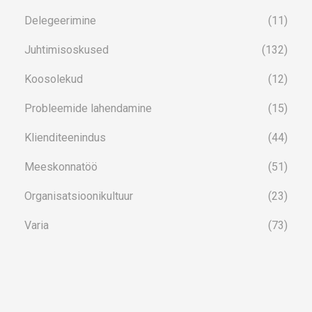
Delegeerimine
(11)
Juhtimisoskused
(132)
Koosolekud
(12)
Probleemide lahendamine
(15)
Klienditeenindus
(44)
Meeskonnatöö
(51)
Organisatsioonikultuur
(23)
Varia
(73)