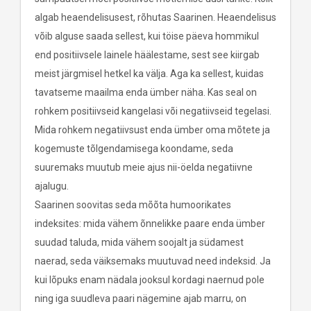
algab heaendelisusest, rõhutas Saarinen. Heaendelisus
võib alguse saada sellest, kui töise päeva hommikul
end positiivsele lainele häälestame, sest see kiirgab
meist järgmisel hetkel ka välja. Aga ka sellest, kuidas
tavatseme maailma enda ümber näha. Kas seal on
rohkem positiivseid kangelasi või negatiivseid tegelasi.
Mida rohkem negatiivsust enda ümber oma mõtete ja
kogemuste tõlgendamisega koondame, seda
suuremaks muutub meie ajus nii-öelda negatiivne
ajalugu.
Saarinen soovitas seda mõõta humoorikates
indeksites: mida vähem õnnelikke paare enda ümber
suudad taluda, mida vähem soojalt ja südamest
naerad, seda väiksemaks muutuvad need indeksid. Ja
kui lõpuks enam nädala jooksul kordagi naernud pole
ning iga suudleva paari nägemine ajab marru, on