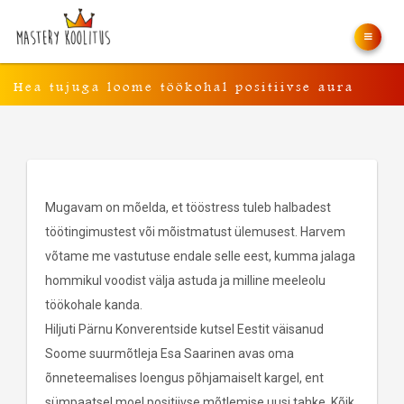
Hea tujuga loome töökohal positiivse aura
Mugavam on mõelda, et tööstress tuleb halbadest
töötingimustest või mõistmatust ülemusest. Harvem
võtame me vastutuse endale selle eest, kumma jalaga
hommikul voodist välja astuda ja milline meeleolu
töökohale kanda.
Hiljuti Pärnu Konverentside kutsel Eestit väisanud
Soome suurmõtleja Esa Saarinen avas oma
õnneteemalises loengus põhjamaiselt kargel, ent
sümpaatsel moel positiivse mõtlemise uusi tahke. Kõik