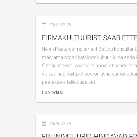
2007-10-29
FIRMAKULTUURIST SAAB ETT
Helen PastarusImplement Balticu konsultant29.10.2007Tulevikus hakkab ettevõtete edukust kõige enam
määrama organisatsioonikultuur, kuna seda 
firmajuhtidega, väidavad nood, et nende stra
võivad nad väita, et see on üsna sarnane, k
peetakse intellektuaalset...
Loe edasi...
2006-12-19
ERI INIMTÜÜBID HINDAVAD E