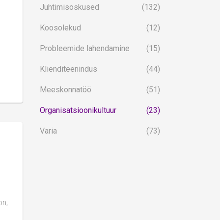
Juhtimisoskused
(132)
Koosolekud
(12)
Probleemide lahendamine
(15)
Klienditeenindus
(44)
Meeskonnatöö
(51)
Organisatsioonikultuur
(23)
Varia
(73)
on,