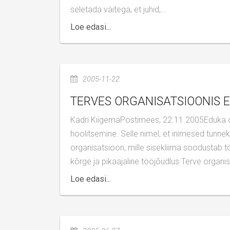
seletada väitega, et juhid,...
Loe edasi...
2005-11-22
TERVES ORGANISATSIOONIS 
Kadri KiigemaPostimees, 22.11.2005Eduka organisatsiooni aluseks on selles töötavate inimeste eest
hoolitsemine. Selle nimel, et inimesed tunne
organisatsioon, mille sisekliima soodustab t
kõrge ja pikaajaline tööjõudlus.Terve organis
Loe edasi...