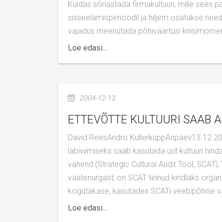
Kuidas sõnastada firmakultuuri, mille sees p
sisseelamisperioodil ja hiljem osatakse need
vajadus meenutada põhiväärtusi kriisimomendi
Loe edasi...
2004-12-13
ETTEVÕTTE KULTUURI SAAB 
David ReesAndro KullerkuppÄripäev13.12.2004Ettevõtte kultuuri täpsema ja laiahaardelisema hindamise
läbiviimiseks saab kasutada uut kultuuri hinda
vahend (Strategic Cultural Audit Tool, SCAT).T
vaatenurgast, on SCAT teinud kindlaks orga
kogutakase, kasutades SCATi veebipõhise va
Loe edasi...