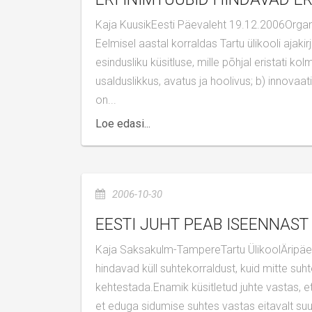
Kaja KuusikEesti Päevaleht 19.12.2006Organisatsioonikultuur on alus, mille järgi ettevõttes “asju aetakse”.
Eelmisel aastal korraldas Tartu ülikooli aj
esindusliku küsitluse, mille põhjal eristati ko
usalduslikkus, avatus ja hoolivus; b) innovaatil
on...
Loe edasi...
2006-10-30
EESTI JUHT PEAB ISEENNA
Kaja Saksakulm-TampereTartu ÜlikoolÄripäev30.10.2006Tartu Ülikooli läbiviidud uuring näitab, et Eesti juhid
hindavad küll suhtekorraldust, kuid mitte suh
kehtestada.Enamik küsitletud juhte vastas, 
et eduga sidumise suhtes vastas eitavalt su