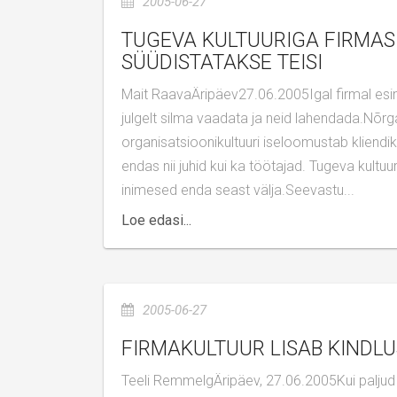
2005-06-27
TUGEVA KULTUURIGA FIRMAS VÕETAKSE VASTUTUST, NÕRGAS
SÜÜDISTATAKSE TEISI
Mait RaavaÄripäev27.06.2005Igal firmal esineb ebaõnnestumisi, kuid teistest edukamad suudavad raskustele
julgelt silma vaadata ja neid lahendada.Nõrga 
organisatsioonikultuuri iseloomustab kliendik
endas nii juhid kui ka töötajad. Tugeva kult
inimesed enda seast välja.Seevastu...
Loe edasi...
2005-06-27
FIRMAKULTUUR LISAB KINDL
Teeli RemmelgÄripäev, 27.06.2005Kui paljud töötajad teavad, millised on nende ettevõtte põhiväärtused?