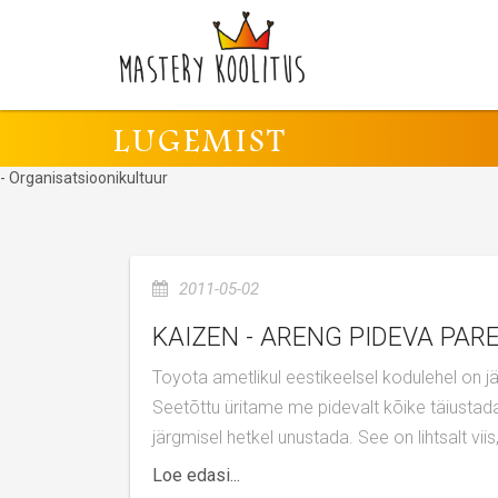
LUGEMIST
- Organisatsioonikultuur
2011-05-02
KAIZEN - ARENG PIDEVA PA
Toyota ametlikul eestikeelsel kodulehel on järgmine tekst: „Miski pole nii hea, et seda ei saaks teha paremaks.
Seetõttu üritame me pidevalt kõike täiustada.
järgmisel hetkel unustada. See on lihtsalt vii
Loe edasi...