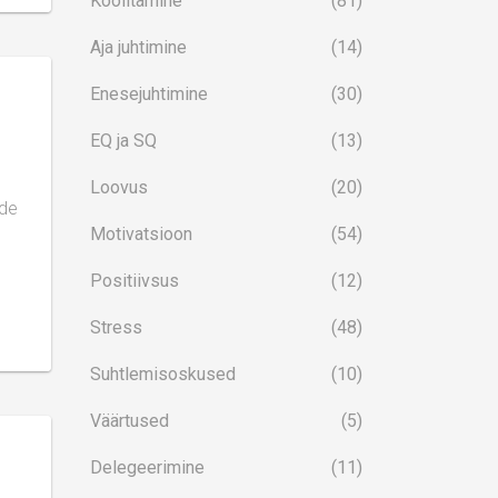
Koolitamine
(81)
Aja juhtimine
(14)
Enesejuhtimine
(30)
EQ ja SQ
(13)
Loovus
(20)
ade
Motivatsioon
(54)
Positiivsus
(12)
Stress
(48)
Suhtlemisoskused
(10)
Väärtused
(5)
Delegeerimine
(11)