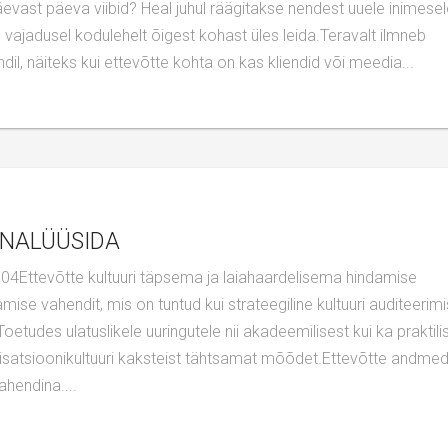
äevast päeva viibid? Heal juhul räägitakse nendest uuele inimese
 vajadusel kodulehelt õigest kohast üles leida.Teravalt ilmneb
l, näiteks kui ettevõtte kohta on kas kliendid või meedia...
ANALÜÜSIDA
mise vahendit, mis on tuntud kui strateegiline kultuuri auditeerim
oetudes ulatuslikele uuringutele nii akadeemilisest kui ka praktili
nisatsioonikultuuri kaksteist tähtsamat mõõdet.Ettevõtte andme
hendina....