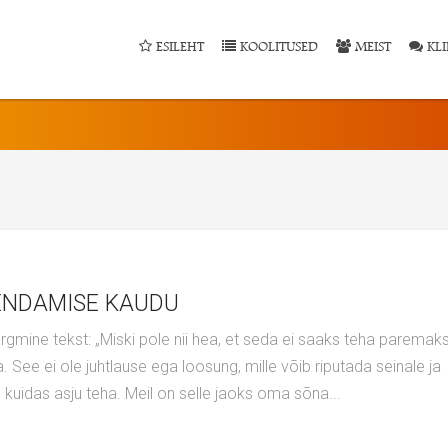
ESILEHT
KOOLITUSED
MEIST
KLI
RENDAMISE KAUDU
 See ei ole juhtlause ega loosung, mille võib riputada seinale ja
s, kuidas asju teha. Meil on selle jaoks oma sõna...