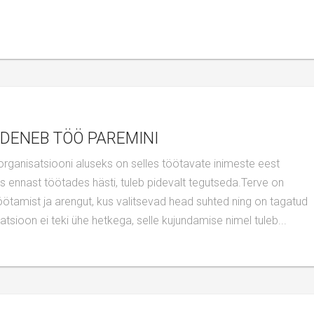
EDENEB TÖÖ PAREMINI
ks ennast töötades hästi, tuleb pidevalt tegutseda.Terve on
öötamist ja arengut, kus valitsevad head suhted ning on tagatud
atsioon ei teki ühe hetkega, selle kujundamise nimel tuleb...