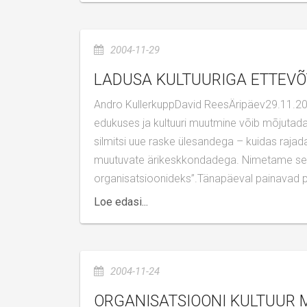
2004-11-29
LADUSA KULTUURIGA ETTEV
Andro KullerkuppDavid ReesÄripäev29.11.2004Kultuuriküsimused on peamised tegurid ettevõtte tegevuse
edukuses ja kultuuri muutmine võib mõjutada
silmitsi uue raske ülesandega – kuidas raja
muutuvate ärikeskkondadega. Nimetame sellist 
organisatsioonideks”.Tänapäeval painavad p
Loe edasi...
2004-11-24
ORGANISATSIOONI KULTUUR