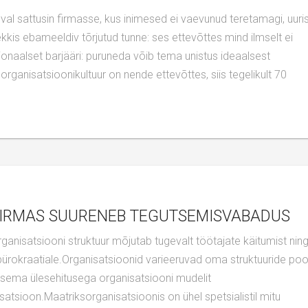
kkis ebameeldiv tõrjutud tunne: ses ettevõttes mind ilmselt ei
naalset barjääri: puruneda võib tema unistus ideaalsest
 organisatsioonikultuur on nende ettevõttes, siis tegelikult 70
 FIRMAS SUURENEB TEGUTSEMISVABADUS
ürokraatiale.Organisatsioonid varieeruvad oma struktuuride poo
rsema ülesehitusega organisatsiooni mudelit
satsioon.Maatriksorganisatsioonis on ühel spetsialistil mitu