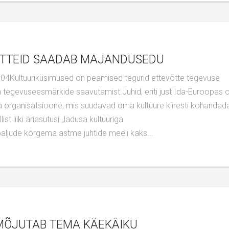
ÕTTEID SAADAB MAJANDUSEDU
 tegevuseesmärkide saavutamist.Juhid, eriti just Ida-Euroopas 
da organisatsioone, mis suudavad oma kultuure kiiresti kohandad
liiki äriasutusi „ladusa kultuuriga
aljude kõrgema astme juhtide meeli kaks...
 MÕJUTAB TEMA KÄEKÄIKU