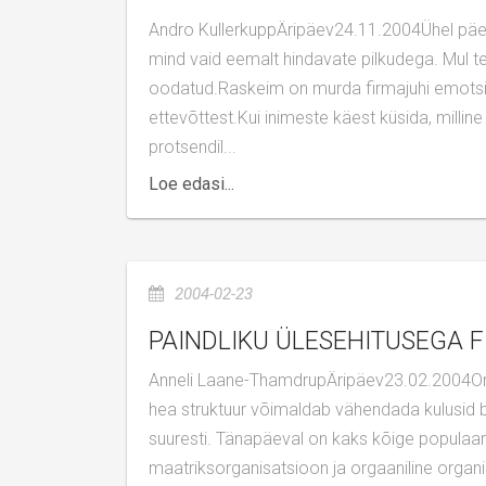
Andro KullerkuppÄripäev24.11.2004Ühel päeval sattusin firmasse, kus inimesed ei vaevunud teretamagi, uurisid
mind vaid eemalt hindavate pilkudega. Mul te
oodatud.Raskeim on murda firmajuhi emotsio
ettevõttest.Kui inimeste käest küsida, milline
protsendil...
Loe edasi...
2004-02-23
PAINDLIKU ÜLESEHITUSEGA
Anneli Laane-ThamdrupÄripäev23.02.2004Organisatsiooni struktuur mõjutab tugevalt töötajate käitumist ning
hea struktuur võimaldab vähendada kulusid b
suuresti. Tänapäeval on kaks kõige populaa
maatriksorganisatsioon ja orgaaniline organi