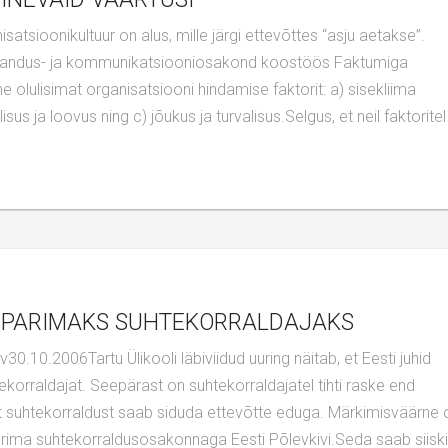
akirjandus- ja kommunikatsiooniosakond koostöös Faktumiga
lme olulisimat organisatsiooni hindamise faktorit: a) sisekliima
isus ja loovus ning c) jõukus ja turvalisus.Selgus, et neil faktoritel
ST PARIMAKS SUHTEKORRALDAJAKS
tekorraldajat. Seepärast on suhtekorraldajatel tihti raske end
et suhtekorraldust saab siduda ettevõtte eduga. Märkimisväärne 
urima suhtekorraldusosakonnaga Eesti Põlevkivi.Seda saab siiski