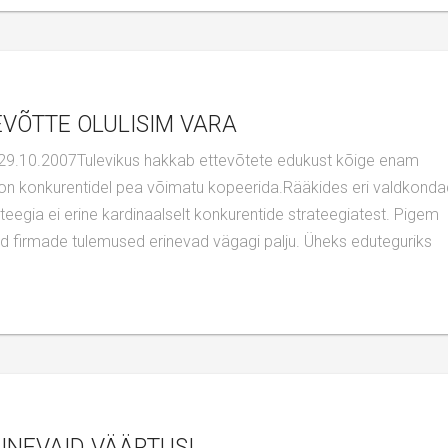
EVÕTTE OLULISIM VARA
on konkurentidel pea võimatu kopeerida.Rääkides eri valdkond
teegia ei erine kardinaalselt konkurentide strateegiatest. Pigem
uid firmade tulemused erinevad vägagi palju. Üheks eduteguriks
RINEVAID VÄÄRTUSI