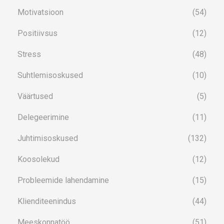
Motivatsioon
(54)
Positiivsus
(12)
Stress
(48)
Suhtlemisoskused
(10)
Väärtused
(5)
Delegeerimine
(11)
Juhtimisoskused
(132)
Koosolekud
(12)
Probleemide lahendamine
(15)
Klienditeenindus
(44)
Meeskonnatöö
(51)