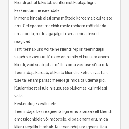
kliendi puhul takistab suhtlemist kuulaja liigne
keskendumine iseendale.
Inimene hindab alati oma mõtteid kõrgemalt kui teiste
omi. Sellepärast meeldib meile rohkem mõtiskleda
omasoodu, mitte aga jälgida seda, mida teised
räägivad.
Tihti tekitab üks või teine kliendi repliik teenindajal
vajaduse vastata. Kui see on nii, siis ei kuula ta enam
klienti, vaid seab juba mõttes oma vastuse sõnu ritta.
Teenindaja kardab, et kui ta kliendile kohe ei vasta, ei
tule tal enam pärast meeldegi, mida ta ütlema pidi.
Kuulamisest ei tule niisuguses olukorras küll midagi
välja.
Keskenduge vestlusele
Teenindaja, kes reageerib liiga emotsionaalselt kliendi
emotsioonidele või mõtetele, ei saa enam aru, mida
klient tegelikult tahab. Kui teenindaja reageeris liiga