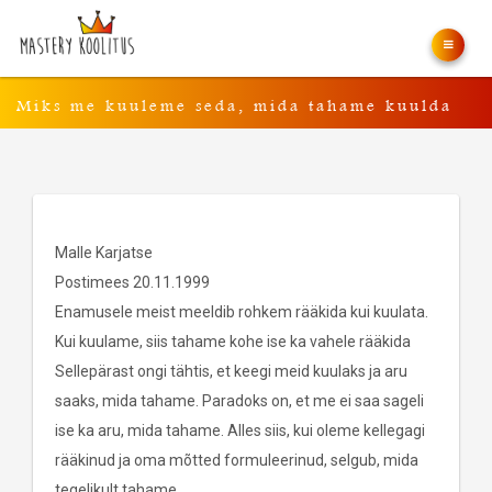
Miks me kuuleme seda, mida tahame kuulda
Malle Karjatse
Postimees 20.11.1999
Enamusele meist meeldib rohkem rääkida kui kuulata.
Kui kuulame, siis tahame kohe ise ka vahele rääkida
Sellepärast ongi tähtis, et keegi meid kuulaks ja aru
saaks, mida tahame. Paradoks on, et me ei saa sageli
ise ka aru, mida tahame. Alles siis, kui oleme kellegagi
rääkinud ja oma mõtted formuleerinud, selgub, mida
tegelikult tahame.