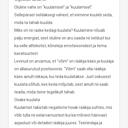
Oluline vahe on "kuulamisel" ja "kuulamisel".
Sellepärast öeldaksegi vahest, et inimene kuuleb seda,
mida ta tahab kuulda.
Miks on nii raske kedagi kuulata? Kuulamine nõuab
palju energiat, sest oluline on aru saada nii öeldust kui
ka selle alltekstist, kõneleja emotsioonidest ja tema
kavatsustest.
Levinud on arvamus, et "võim" on rääkija käes ja kuulaja
on allasurutud positsioonis. "Võim" saab olla rääkija
käes ainult niikaua, kui teda kuulatakse. Just oskusest
kuulata sõltub, kes keda mõjutab, sest ainult nii saab
teada, mida teine tegelikult tahab.
Osake kuulata
Kuulamist takistab negatiivne hoiak rääkija suhtes, mis
võib tulla nii eelarvamustest kui ka mõnest häirivast
asjaolust või detailist rääkija juures. Teenindaja ja