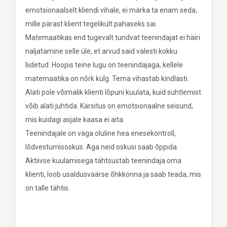
emotsionaalselt kliendi vihale, ei märka ta enam seda,
mille pärast klient tegelikult pahaseks sai.
Matemaatikas end tugevalt tundvat teenindajat ei häiri
naljatamine selle üle, et arvud said valesti kokku
liidetud. Hoopis teine lugu on teenindajaga, kellele
matemaatika on nõrk külg. Tema vihastab kindlasti.
Alati pole võimalik klienti lõpuni kuulata, kuid suhtlemist
võib alati juhtida. Kärsitus on emotsionaalne seisund,
mis kuidagi asjale kaasa ei aita.
Teenindajale on väga oluline hea enesekontroll,
lõdvestumisoskus. Aga neid oskusi saab õppida.
Aktiivse kuulamisega tähtsustab teenindaja oma
klienti, loob usaldusväärse õhkkonna ja saab teada, mis
on talle tähtis.